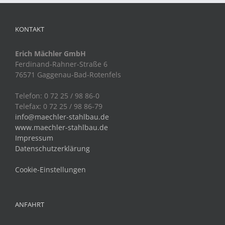
KONTAKT
Erich Mächler GmbH
Ferdinand-Rahner-Straße 6
76571 Gaggenau-Bad-Rotenfels
Telefon: 0 72 25 / 98 86-0
Telefax: 0 72 25 / 98 86-79
info@maechler-stahlbau.de
www.maechler-stahlbau.de
Impressum
Datenschutzerklärung
Cookie-Einstellungen
ANFAHRT