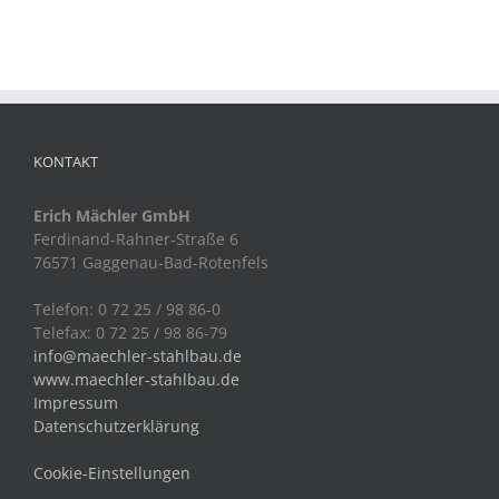
KONTAKT
Erich Mächler GmbH
Ferdinand-Rahner-Straße 6
76571 Gaggenau-Bad-Rotenfels
Telefon: 0 72 25 / 98 86-0
Telefax: 0 72 25 / 98 86-79
info@maechler-stahlbau.de
www.maechler-stahlbau.de
Impressum
Datenschutzerklärung
Cookie-Einstellungen