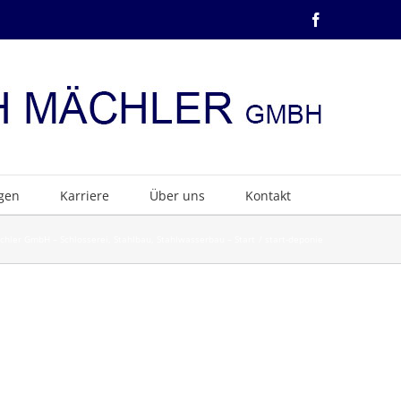
Facebook
ngen
Karriere
Über uns
Kontakt
chler GmbH – Schlosserei, Stahlbau, Stahlwasserbau – Start
start-deponie