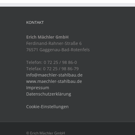
KONTAKT
Erich Mächler GmbH
Ferdinand-Rahner-Straße 6
76571 Gaggenau-Bad-Rotenfels
Telefon: 0 72 25 / 98 86-0
Telefax: 0 72 25 / 98 86-79
info@maechler-stahlbau.de
www.maechler-stahlbau.de
Impressum
Datenschutzerklärung
Cookie-Einstellungen
© Erich Mächler GmbH