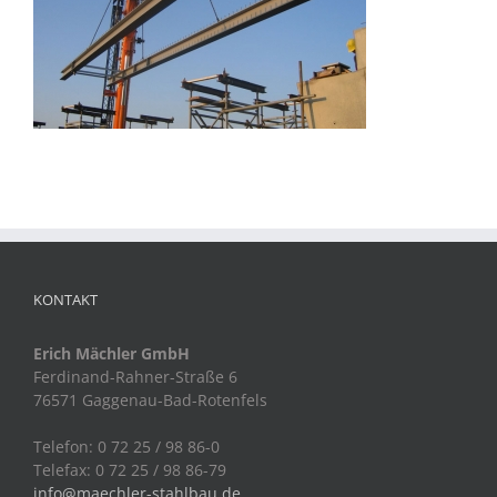
KONTAKT
Erich Mächler GmbH
Ferdinand-Rahner-Straße 6
76571 Gaggenau-Bad-Rotenfels
Telefon: 0 72 25 / 98 86-0
Telefax: 0 72 25 / 98 86-79
info@maechler-stahlbau.de