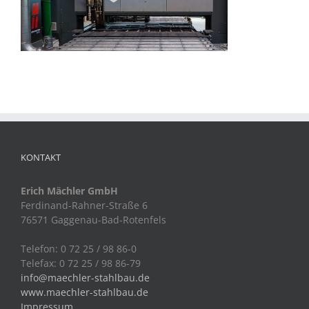
KONTAKT
Erich Mächler GmbH
Ferdinand-Rahner-Straße 6
76571 Gaggenau-Bad-Rotenfels
Telefon: 0 72 25 / 98 86-0
Telefax: 0 72 25 / 98 86-79
info@maechler-stahlbau.de
www.maechler-stahlbau.de
Impressum